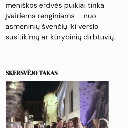
meniškos erdvės puikiai tinka
įvairiems renginiams – nuo
asmeninių švenčių iki verslo
susitikimų ar kūrybinių dirbtuvių.
SKERSVĖJO TAKAS